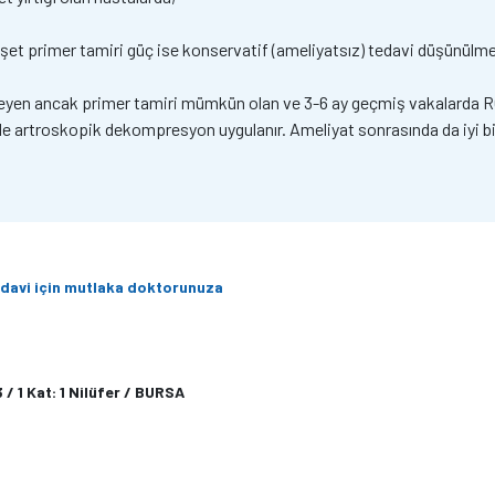
nşet primer tamiri güç ise konservatif (ameliyatsız) tedavi düşünülme
eyen ancak primer tamiri mümkün olan ve 3-6 ay geçmiş vakalarda ROM 
 de artroskopik dekompresyon uygulanır. Ameliyat sonrasında da iyi bir
 tedavi için mutlaka doktorunuza
/ 1 Kat: 1 Nilüfer / BURSA