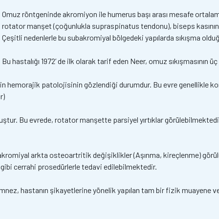
Omuz röntgeninde akromiyon ile humerus başı arası mesafe ortalama 1,
rotator manşet (çoğunlukla supraspinatus tendonu), biseps kasının
Çeşitli nedenlerle bu subakromiyal bölgedeki yapılarda sıkışma old
Bu hastalığı 1972’ de ilk olarak tarif eden Neer, omuz sıkışmasının üç
 hemorajik patolojisinin gözlendiği durumdur. Bu evre genellikle kons
r)
tur. Bu evrede, rotator manşette parsiyel yırtıklar görülebilmektedir.
kromiyal arkta osteoartritik değişiklikler (Aşınma, kireçlenme) görül
ibi cerrahi prosedürlerle tedavi edilebilmektedir.
 anamnez, hastanın şikayetlerine yönelik yapılan tam bir fizik muayene 