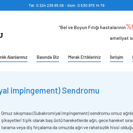
Tel: 0 224 239 65 06 - Gsm: 0 530 875 14 79
%9
“Bel ve Boyun Fıtığı hastalarının
ameliyat s
lık Alanlarımız
Basında Biz
Merak Ettikleriniz
İletişim
yal impingement) Sendromu
Omuz sıkışması (Subakromiyal impingement) sendromu omuz ağrıların
şikayetleri tipik olarak baş üstü hareketlerde ağrı, gece hareket sıra
tarama veya diş fırçalama da omuzda ağrı ve rahatsızlık hissi olduğu