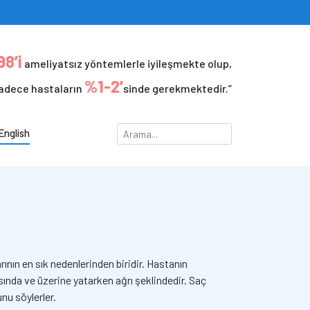
8’i
ameliyatsız yöntemlerle iyileşmekte olup,
%1-2’
adece hastaların
sinde gerekmektedir.”
English
ın en sık nedenlerinden biridir. Hastanın
sında ve üzerine yatarken ağrı şeklindedir. Saç
nu söylerler.