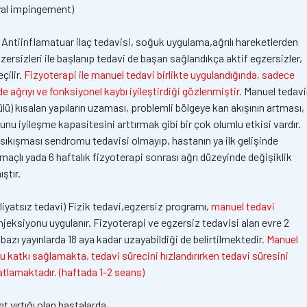
al impingement)
) Antiinflamatuar ilaç tedavisi, soğuk uygulama,ağrılı hareketlerden
rsizleri ile başlanıp tedavi de başarı sağlandıkça aktif egzersizler,
çilir.
Fizyoterapi ile manuel tedavi birlikte uygulandığında, sadece
 ağrıyı ve fonksiyonel kaybı iyileştirdiği gözlenmiştir.
Manuel tedavi
 kısalan yapıların uzaması, problemli bölgeye kan akışının artması,
unu iyileşme kapasitesini arttırmak gibi bir çok olumlu etkisi vardır.
ıkışması sendromu tedavisi olmayıp, hastanın ya ilk gelişinde
maçlı yada 6 haftalık fizyoterapi sonrası ağrı düzeyinde değişiklik
ştır.
liyatsız tedavi) Fizik tedavi,egzersiz programı,
manuel tedavi
njeksiyonu uygulanır. Fizyoterapi ve egzersiz tedavisi alan evre 2
azı yayınlarda 18 aya kadar uzayabildiği de belirtilmektedir.
Manuel
u katkı sağlamakta, tedavi sürecini hızlandırırken tedavi süresini
atlamaktadır. (haftada 1-2 seans)
 yırtığı olan hastalarda,