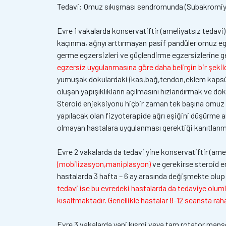
Tedavi: Omuz sıkışması sendromunda (Subakromiy
Evre 1 vakalarda konservatiftir (ameliyatsız tedavi
kaçınma, ağrıyı arttırmayan pasif pandüler omuz egze
germe egzersizleri ve güçlendirme egzersizlerine ge
egzersiz uygulanmasına göre daha belirgin bir şekilde
yumuşak dokulardaki (kas,bağ,tendon,eklem kapsülü)
oluşan yapışıklıkların açılmasını hızlandırmak ve dok
Steroid enjeksiyonu hiçbir zaman tek başına omuz s
yapılacak olan fizyoterapide ağrı eşiğini düşürme a
olmayan hastalara uygulanması gerektiği kanıtlanmı
Evre 2 vakalarda da tedavi yine konservatiftir (ame
(mobilizasyon,maniplasyon)
ve gerekirse steroid e
hastalarda 3 hafta – 6 ay arasında değişmekte olup b
tedavi ise bu evredeki hastalarda da tedaviye oluml
kısaltmaktadır. Genellikle hastalar 8-12 seansta rah
Evre 3 vakalarda yani kısmi veya tam rotator manşet