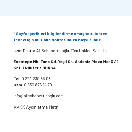
* Sayfa içerikleri bilgilendirme amaçlıdır, tanı ve
tedavi için mutlaka doktorunuza başvurunuz.
Uzm. Doktor Ali Şahabettinoğlu. Tüm Hakları Saklıdır.
Esentepe Mh. Tuna Cd. Yeşil Sk. Akdeniz Plaza No: 3 / 1
Kat: 1 Nilüfer / BURSA
Tel:
0 224 239 65 06
Gsm:
0 530 875 14 79
info@alisahabettinoglu.com
KVKK Aydınlatma Metni