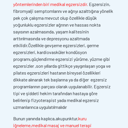
yöntemlerinden biri medikal egzersizdir.
Egzersizin,
fibromyalji semptomlarını ve ağrıyı azalttığına yönelik
pek çok çalışma mevcut olup özellikle düşük
yoğunluklu egzersizler ağrının ve hassas nokta
sayısının azalmasında, yaşam kalitesinin
arttırılmasında ve depresyonu azaltmada
etkilidir.Özellikle gevşeme egzersizleri, germe
egzersizleri, kardiovasküler kondüsyon
programı,güçlendirme egzersizi yürüme, yüzme gibi
egzersizler ,son yıllarda gittikçe yaygınlaşan yoga ve
pilates egzersizleri hastanın bireysel özellikleri
dikkate alınarak tek başlarına ya da diğer egzersiz
programlarının parçası olarak uygulanabilir. Egzersiz
tipi ve şiddeti hekim tarafından hastaya göre
belirlenip fizyoterapist yada medikal egzersiz
uzmanlarınca uygulatılmalıdır
Bunun yanında kaplıca,akupunktur,
kuru
iğneleme,medikal masaj ve manuel terapi