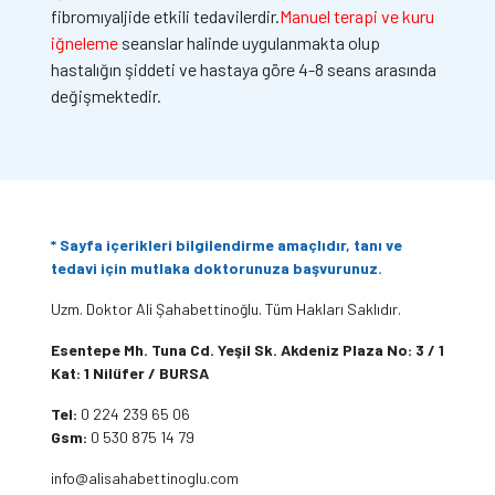
fibromıyaljide etkili tedavilerdir.
Manuel terapi ve kuru
iğneleme
seanslar halinde uygulanmakta olup
hastalığın şiddeti ve hastaya göre 4-8 seans arasında
değişmektedir.
* Sayfa içerikleri bilgilendirme amaçlıdır, tanı ve
tedavi için mutlaka doktorunuza başvurunuz.
Uzm. Doktor Ali Şahabettinoğlu. Tüm Hakları Saklıdır.
Esentepe Mh. Tuna Cd. Yeşil Sk. Akdeniz Plaza No: 3 / 1
Kat: 1 Nilüfer / BURSA
Tel:
0 224 239 65 06
Gsm:
0 530 875 14 79
info@alisahabettinoglu.com