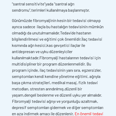
“santral sensitivite”yada “santral ağrı
sendromu”,terimleri kullanılmaya başlanmıştır.
Günümüzde fibromyaljinin kesin bir tedavisi olmayıp
ayrıca sadece ilaçla bu hastalığın tedavisinin mümkün
olmadığı da unutulmamalıdır.Tedavide hastanın
bilgilendirilmesi ve eğitimi çok önemlidir.İlaç tedavisi
kısmında ağrı kesici,kas gevşetici ilaçlar ile
antidepresan ve uyku düzenleyiciler
kullanılmaktadır.Fibromyalji hastalarının tedavisi için
multidisipliner bir program düzenlenmelidir. Bu
program içinde, ilaç tedavisinin yanı sıra, egzersizler,
semptomları kendi kendine yönetme eğitimi, ağrıyla
başa çıkma stratejileri, medikal masaj, fizik tedavi
metodları, stresten arındırılmış,düzenli bir
yaşam,dengeli beslenme ve düzenli uyku yer almalıdır.
Fibromyalji tedavisi ağrıyı ve yorgunluğu azaltmak,
depresif semptomları gidermek ve diğer semptomları
en aza indirmek amacı ile düzenlenir.
En önemli tedavi