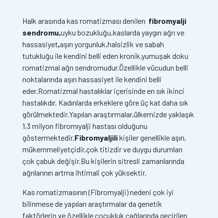
Halk arasında kas romatizması denilen
fibromyalji
sendromu,
uyku bozukluğu,kaslarda yaygın ağrı ve
hassasiyet
,
aşırı yorgunluk,halsizlik ve sabah
tutukluğu ile kendini belli eden kronik,yumuşak doku
romatizmal ağrı sendromudur.Özellikle vücudun belli
noktalarında aşırı hassasiyet ile kendini belli
eder.Romatizmal hastalıklar içerisinde en sık ikinci
hastalıkdır. Kadınlarda erkeklere göre üç kat daha sık
görülmektedir.Yapılan araştırmalar,ülkemizde yaklaşık
1,3 milyon fibromıyalji hastası olduğunu
göstermektedir.
Fibromyaljili
kişiler genellikle aşırı,
mükemmeliyetçidir,çok titizdir ve duygu durumları
çok çabuk değişir.Bu kişilerin sitresli zamanlarında
ağrılarının artma ihtimali çok yüksektir.
Kas romatizmasının (Fibromyalji) nedeni çok iyi
bilinmese de yapılan araştırmalar da genetik
faktörlerin ve özellikle çocukluk çağlarında geçirilen