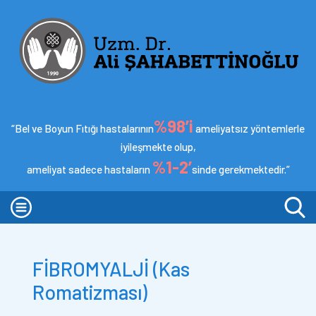
%98’i
“Bel ve Boyun Fıtığı hastalarının
ameliyatsız yöntemlerle
iyileşmekte olup,
%1-2’
ameliyat sadece hastaların
sinde gerekmektedir.”
FİBROMYALJİ (Kas
Romatizması)